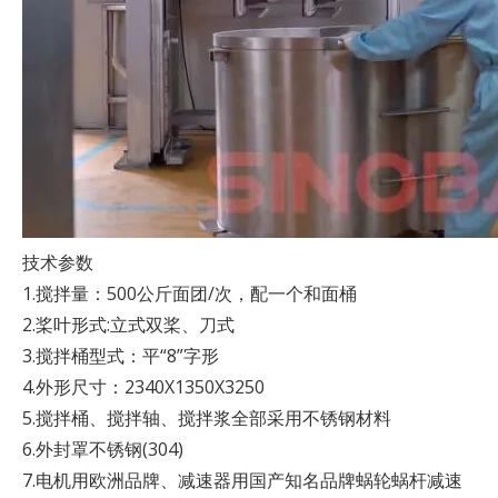
技术参数
1.搅拌量：500公斤面团/次，配一个和面桶
2.桨叶形式:立式双桨、刀式
3.搅拌桶型式：平“8”字形
4.外形尺寸：2340X1350X3250
5.搅拌桶、搅拌轴、搅拌浆全部采用不锈钢材料
6.外封罩不锈钢(304)
7.电机用欧洲品牌、减速器用国产知名品牌蜗轮蜗杆减速