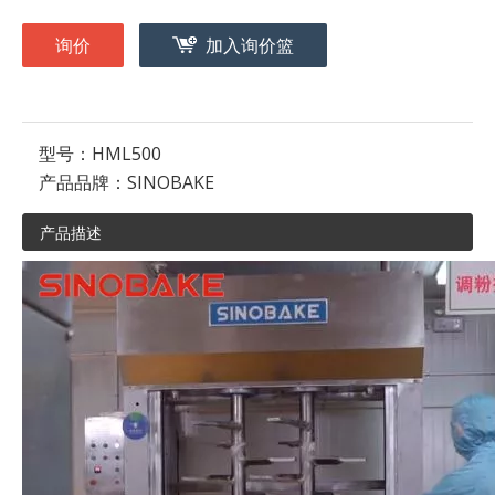
询价
加入询价篮
型号：
HML500
产品品牌：
SINOBAKE
产品描述