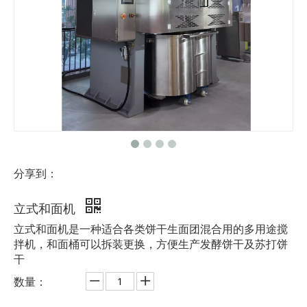
分享到：
立式和面机
立式和面机是一种适合各类饼干生面团混合用的多用途搅
拌机，和面桶可以拆装更换，方便生产发酵饼干及苏打饼
干
数量：