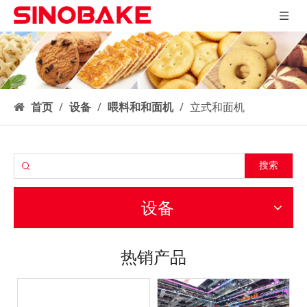
首页
/
设备
/
喂料和和面机
/
立式和面机
搜索
设备
热销产品