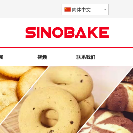
简体中文
闻
视频
联系我们