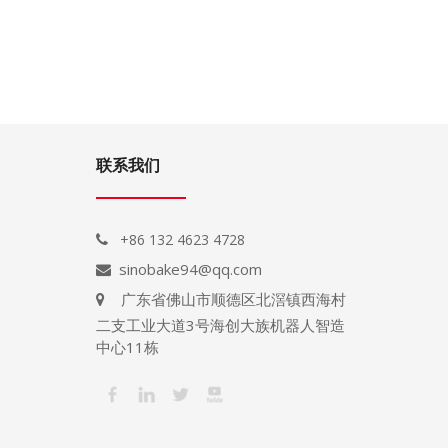
联系我们
+86 132 4623 4728

sinobake94@qq.com

广东省佛山市顺德区北滘镇西海村

二支工业大道3号海创大族机器人智造
中心11栋