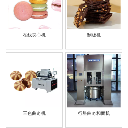
在线夹心机
刮板机
三色曲奇机
行星曲奇和面机