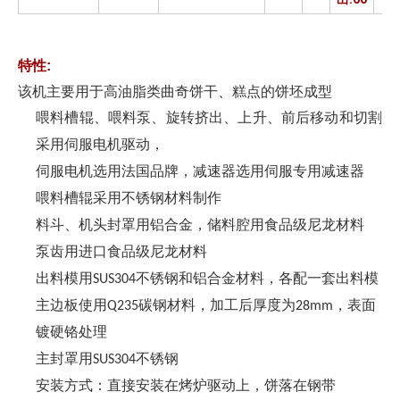
特性
:
该机主要用于高油脂类曲奇饼干、糕点的饼坯成型
喂料槽辊、喂料泵、旋转挤出、上升、前后移动和切割
采用伺服电机驱动，
伺服电机选用法国品牌，减速器选用伺服专用减速器
喂料槽辊采用不锈钢材料制作
料斗、机头封罩用铝合金，储料腔用食品级尼龙材料
泵齿用进口食品级尼龙材料
出料模用
不锈钢和铝合金材料，各配一套出料模
SUS304
主边板使用
碳钢材料，加工后厚度为
表面
Q235
28mm，
镀硬铬处理
主封罩用
不锈钢
SUS304
安装方式：直接安装在烤炉驱动上，饼落在钢带