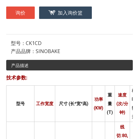
询价
加入询价篮
型号：
CK1CD
产品品牌：
SINOBAKE
产品描述
技术参数:
模
重
速度
功率
嘴
型号
工作宽度
尺寸 (长*宽*高)
量
(次/分
(KW)
数
(T)
钟)
量
线
切:80,