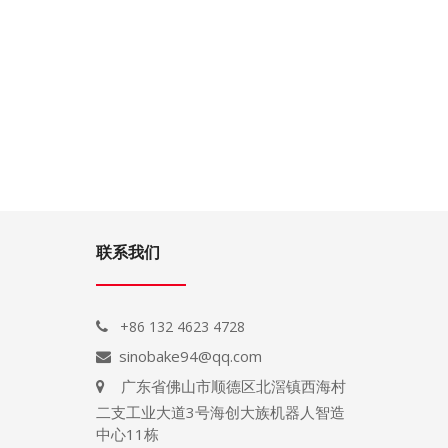
联系我们
+86 132 4623 4728

sinobake94@qq.com

广东省佛山市顺德区北滘镇西海村

二支工业大道3号海创大族机器人智造
中心11栋